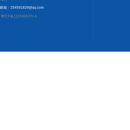
邮箱：254591829@qq.com
粤ICP备12059993号-4